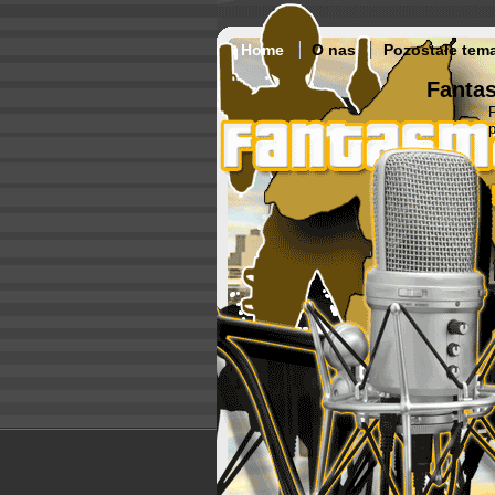
Home
O nas
Pozostałe tem
Fantas
p