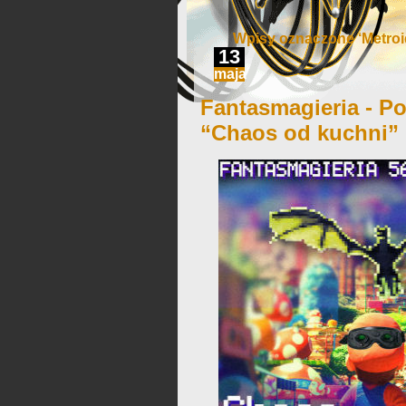
Wpisy oznaczone ‘Metroi
13
maja
Fantasmagieria - Po
“Chaos od kuchni”