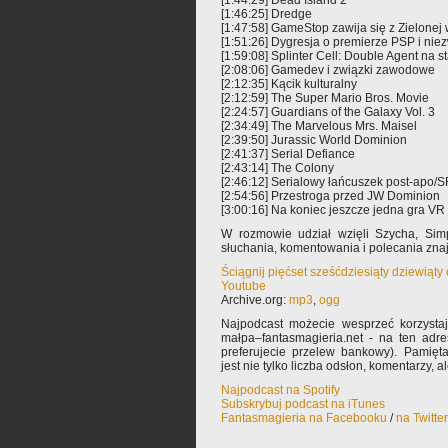
[1:44:29] Dead Island 2
[1:46:25] Dredge
[1:47:58] GameStop zawija się z Zielonej
[1:51:26] Dygresja o premierze PSP i ni
[1:59:08] Splinter Cell: Double Agent na 
[2:08:06] Gamedev i związki zawodowe
[2:12:35] Kącik kulturalny
[2:12:59] The Super Mario Bros. Movie
[2:24:57] Guardians of the Galaxy Vol. 3
[2:34:49] The Marvelous Mrs. Maisel
[2:39:50] Jurassic World Dominion
[2:41:37] Serial Defiance
[2:43:14] The Colony
[2:46:12] Serialowy łańcuszek post-apo/S
[2:54:56] Przestroga przed JW Dominion
[3:00:16] Na koniec jeszcze jedna gra VR
W rozmowie udział wzięli Szycha, Si
słuchania, komentowania i polecania zn
Ściągnij pięćset sześćdziesiąty dziewiąty
Youtube
Archive.org:
mp3
,
ogg
Najpodcast możecie wesprzeć korzysta
małpa–fantasmagieria.net - na ten adre
preferujecie przelew bankowy). Pamięta
jest nie tylko liczba odsłon, komentarzy, 
Najpodcast na Spotify
Subskrybuj podcast na iTunes
Fantasmagieria na Facebooku
/
na Twitte