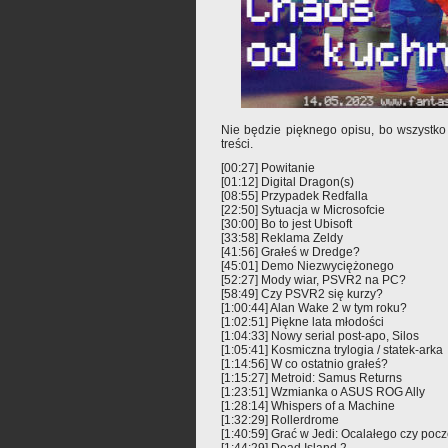
Nie będzie pięknego opisu, bo wszystko
treści.
[00:27] Powitanie
[01:12] Digital Dragon(s)
[08:55] Przypadek Redfalla
[22:50] Sytuacja w Microsofcie
[30:00] Bo to jest Ubisoft
[33:58] Reklama Zeldy
[41:56] Grałeś w Dredge?
[45:01] Demo Niezwyciężonego
[52:27] Mody wiar, PSVR2 na PC?
[58:49] Czy PSVR2 się kurzy?
[1:00:44] Alan Wake 2 w tym roku?
[1:02:51] Piękne lata młodości
[1:04:33] Nowy serial post-apo, Silos
[1:05:41] Kosmiczna trylogia / statek-arka
[1:14:56] W co ostatnio grałeś?
[1:15:27] Metroid: Samus Returns
[1:23:51] Wzmianka o ASUS ROG Ally
[1:28:14] Whispers of a Machine
[1:32:29] Rollerdrome
[1:40:59] Grać w Jedi: Ocalałego czy pocz