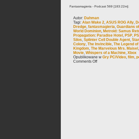
Fantasmagieria - Podcast 569 [183:22m]:
Autor:
Dahman
Tagi:
Alan Wake 2
,
ASUS ROG Ally
,
D
Dredge
,
fantasmagieria
,
Guardians of
World Dominion
,
Metroid: Samus Ret
Propagation: Paradise Hotel
,
PSP
,
PS
Silos
,
Splinter Cell Double Agent
,
Sta
Colony
,
The Invincible
,
The Legend of 
Kingdom
,
The Marvelous Mrs. Maisel
Movie
,
Whispers of a Machine
,
Xbox
Opublikowane w
Gry PC/Video
,
film
,
p
Comments Off