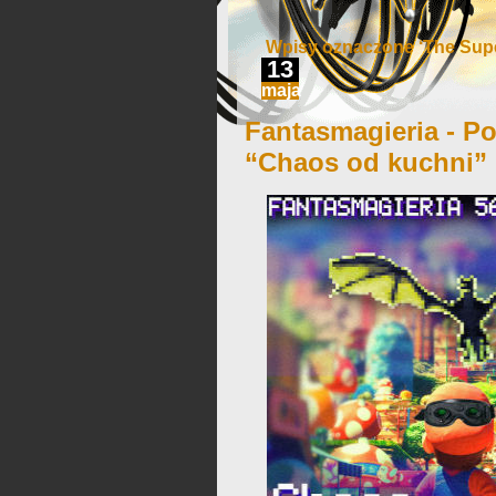
Wpisy oznaczone ‘The Supe
13
maja
Fantasmagieria - Po
“Chaos od kuchni”