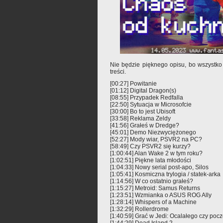
Nie będzie pięknego opisu, bo wszystko
treści.
[00:27] Powitanie
[01:12] Digital Dragon(s)
[08:55] Przypadek Redfalla
[22:50] Sytuacja w Microsofcie
[30:00] Bo to jest Ubisoft
[33:58] Reklama Zeldy
[41:56] Grałeś w Dredge?
[45:01] Demo Niezwyciężonego
[52:27] Mody wiar, PSVR2 na PC?
[58:49] Czy PSVR2 się kurzy?
[1:00:44] Alan Wake 2 w tym roku?
[1:02:51] Piękne lata młodości
[1:04:33] Nowy serial post-apo, Silos
[1:05:41] Kosmiczna trylogia / statek-arka
[1:14:56] W co ostatnio grałeś?
[1:15:27] Metroid: Samus Returns
[1:23:51] Wzmianka o ASUS ROG Ally
[1:28:14] Whispers of a Machine
[1:32:29] Rollerdrome
[1:40:59] Grać w Jedi: Ocalałego czy pocz