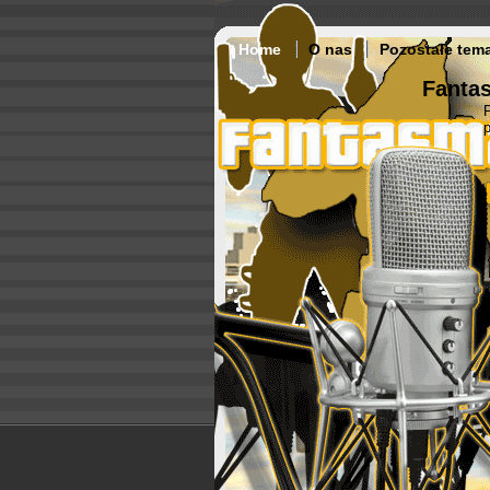
Home
O nas
Pozostałe tem
Fantas
p