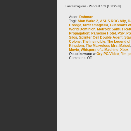
Fantasmagieria - Podcast 569 [183:22m]:
Autor:
Dahman
Tagi:
Alan Wake 2
,
ASUS ROG Ally
,
D
Dredge
,
fantasmagieria
,
Guardians of
World Dominion
,
Metroid: Samus Ret
Propagation: Paradise Hotel
,
PSP
,
PS
Silos
,
Splinter Cell Double Agent
,
Sta
Colony
,
The Invincible
,
The Legend of 
Kingdom
,
The Marvelous Mrs. Maisel
Movie
,
Whispers of a Machine
,
Xbox
Opublikowane w
Gry PC/Video
,
film
,
p
Comments Off