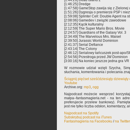
[1:44:29] Dead Island 2
[1:46:25] Dredge
[1:47:58] GameStop zawija się z Zielonej
[1:51:26] Dygresja o premierze PSP i ni
[1:59:08] Splinter Cell: Double Agent na 
[2:08:06] Gamedev i związki zawodowe
[2:12:35] Kącik kulturalny
[2:12:59] The Super Mario Bros. Movie
[2:24:57] Guardians of the Galaxy Vol. 3
[2:34:49] The Marvelous Mrs. Maisel
[2:39:50] Jurassic World Dominion
[2:41:37] Serial Defiance
[2:43:14] The Colony
[2:46:12] Serialowy łańcuszek post-apo/S
[2:54:56] Przestroga przed JW Dominion
[3:00:16] Na koniec jeszcze jedna gra VR
W rozmowie udział wzięli Szycha, Si
słuchania, komentowania i polecania zn
Ściągnij pięćset sześćdziesiąty dziewiąty
Youtube
Archive.org:
mp3
,
ogg
Najpodcast możecie wesprzeć korzysta
małpa–fantasmagieria.net - na ten adre
preferujecie przelew bankowy). Pamięta
jest nie tylko liczba odsłon, komentarzy, 
Najpodcast na Spotify
Subskrybuj podcast na iTunes
Fantasmagieria na Facebooku
/
na Twitte