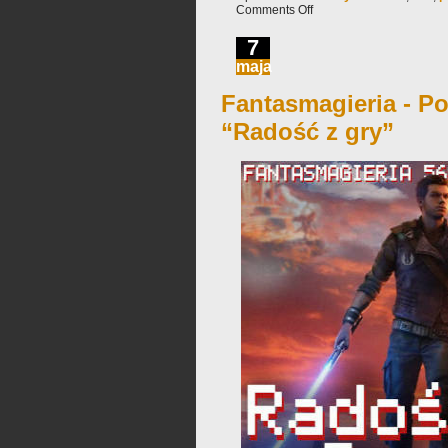
Comments Off
7
maja
Fantasmagieria - Po
“Radość z gry”