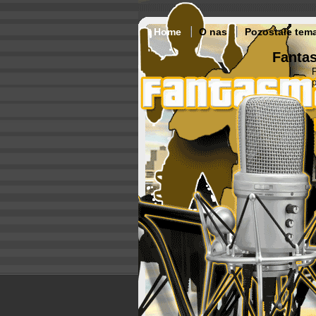
Home
O nas
Pozostałe tem
Fantas
p