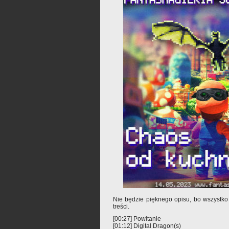
Nie będzie pięknego opisu, bo wszystko
treści.
[00:27] Powitanie
[01:12] Digital Dragon(s)