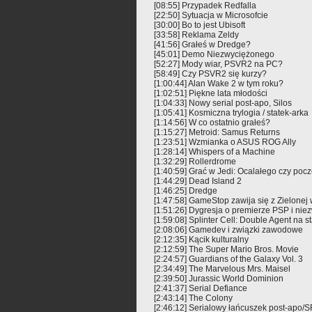
[08:55] Przypadek Redfalla
[22:50] Sytuacja w Microsofcie
[30:00] Bo to jest Ubisoft
[33:58] Reklama Zeldy
[41:56] Grałeś w Dredge?
[45:01] Demo Niezwyciężonego
[52:27] Mody wiar, PSVR2 na PC?
[58:49] Czy PSVR2 się kurzy?
[1:00:44] Alan Wake 2 w tym roku?
[1:02:51] Piękne lata młodości
[1:04:33] Nowy serial post-apo, Silos
[1:05:41] Kosmiczna trylogia / statek-arka
[1:14:56] W co ostatnio grałeś?
[1:15:27] Metroid: Samus Returns
[1:23:51] Wzmianka o ASUS ROG Ally
[1:28:14] Whispers of a Machine
[1:32:29] Rollerdrome
[1:40:59] Grać w Jedi: Ocalałego czy pocz
[1:44:29] Dead Island 2
[1:46:25] Dredge
[1:47:58] GameStop zawija się z Zielonej
[1:51:26] Dygresja o premierze PSP i ni
[1:59:08] Splinter Cell: Double Agent na 
[2:08:06] Gamedev i związki zawodowe
[2:12:35] Kącik kulturalny
[2:12:59] The Super Mario Bros. Movie
[2:24:57] Guardians of the Galaxy Vol. 3
[2:34:49] The Marvelous Mrs. Maisel
[2:39:50] Jurassic World Dominion
[2:41:37] Serial Defiance
[2:43:14] The Colony
[2:46:12] Serialowy łańcuszek post-apo/S