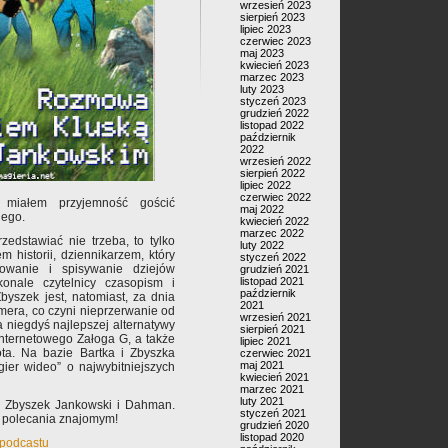
wrzesień 2023
sierpień 2023
lipiec 2023
czerwiec 2023
maj 2023
kwiecień 2023
marzec 2023
luty 2023
styczeń 2023
grudzień 2022
listopad 2022
październik
2022
wrzesień 2022
sierpień 2022
lipiec 2022
czerwiec 2022
 miałem przyjemność gościć
maj 2022
iego.
kwiecień 2022
marzec 2022
dstawiać nie trzeba, to tylko
luty 2022
 historii, dziennikarzem, który
styczeń 2022
owanie i spisywanie dziejów
grudzień 2021
listopad 2021
konale czytelnicy czasopism i
październik
Zbyszek jest, natomiast, za dnia
2021
era, co czyni nieprzerwanie od
wrzesień 2021
 niegdyś najlepszej alternatywy
sierpień 2021
nternetowego Załoga G, a także
lipiec 2021
ta. Na bazie Bartka i Zbyszka
czerwiec 2021
maj 2021
ier wideo” o najwybitniejszych
kwiecień 2021
marzec 2021
luty 2021
a, Zbyszek Jankowski i Dahman.
styczeń 2021
 polecania znajomym!
grudzień 2020
listopad 2020
 podcastu