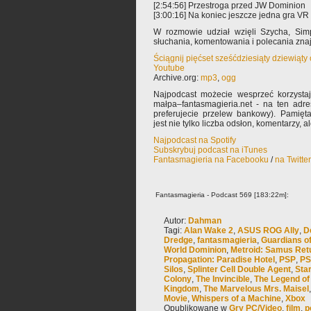
[2:54:56] Przestroga przed JW Dominion
[3:00:16] Na koniec jeszcze jedna gra VR
W rozmowie udział wzięli Szycha, Si
słuchania, komentowania i polecania zn
Ściągnij pięćset sześćdziesiąty dziewiąty
Youtube
Archive.org:
mp3
,
ogg
Najpodcast możecie wesprzeć korzysta
małpa–fantasmagieria.net - na ten adre
preferujecie przelew bankowy). Pamięta
jest nie tylko liczba odsłon, komentarzy, 
Najpodcast na Spotify
Subskrybuj podcast na iTunes
Fantasmagieria na Facebooku
/
na Twitte
Fantasmagieria - Podcast 569 [183:22m]:
Autor:
Dahman
Tagi:
Alan Wake 2
,
ASUS ROG Ally
,
D
Dredge
,
fantasmagieria
,
Guardians of
World Dominion
,
Metroid: Samus Ret
Propagation: Paradise Hotel
,
PSP
,
PS
Silos
,
Splinter Cell Double Agent
,
Sta
Colony
,
The Invincible
,
The Legend of 
Kingdom
,
The Marvelous Mrs. Maisel
Movie
,
Whispers of a Machine
,
Xbox
Opublikowane w
Gry PC/Video
,
film
,
p