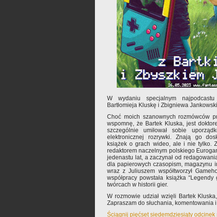
W wydaniu specjalnym najpodcastu
Bartłomieja Kluskę i Zbigniewa Jankowsk
Choć moich szanownych rozmówców prze
wspomnę, że Bartek Kluska, jest doktorem
szczególnie umiłował sobie uporządk
elektronicznej rozrywki. Znają go dos
książek o grach wideo, ale i nie tylko. 
redaktorem naczelnym polskiego Eurogam
jedenastu lat, a zaczynał od redagowania
dla papierowych czasopism, magazynu i
wraz z Juliuszem współtworzył Gameho
współpracy powstała książka “Legendy g
twórcach w historii gier.
W rozmowie udział wzięli Bartek Klusk
Zapraszam do słuchania, komentowania i
Ściągnij pięćset siedemdziesiąty odcinek