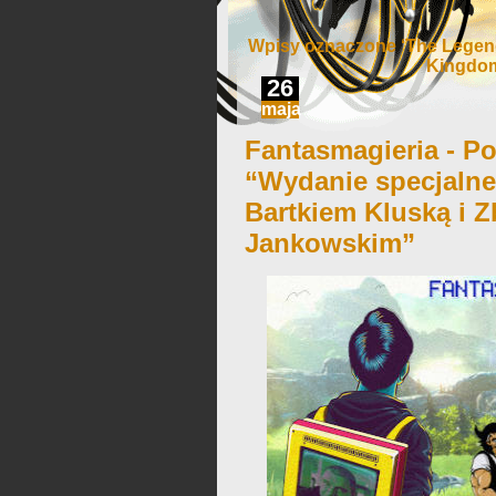
Wpisy oznaczone ‘The Legend 
Kingdo
26
maja
Fantasmagieria - Po
“Wydanie specjaln
Bartkiem Kluską i 
Jankowskim”