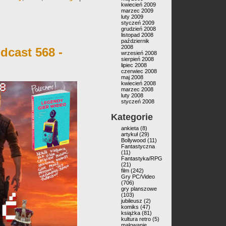
kwiecień 2009
marzec 2009
luty 2009
styczeń 2009
grudzień 2008
listopad 2008
październik
2008
dcast 568 -
wrzesień 2008
sierpień 2008
lipiec 2008
czerwiec 2008
maj 2008
kwiecień 2008
marzec 2008
luty 2008
styczeń 2008
Kategorie
ankieta
(8)
artykuł
(29)
Bollywood
(11)
Fantastyczna
(11)
Fantastyka/RPG
(21)
film
(242)
Gry PC/Video
(706)
gry planszowe
(103)
jubileusz
(2)
komiks
(47)
książka
(81)
kultura retro
(5)
malowanie