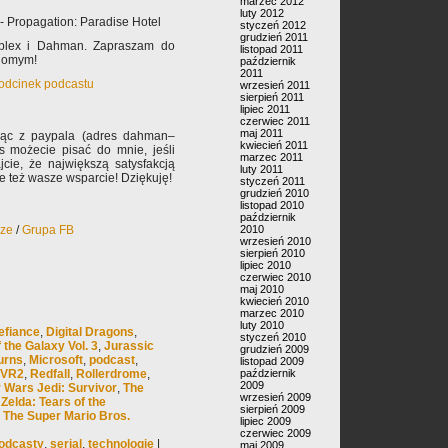
marzec 2012
luty 2012
 - Propagation: Paradise Hotel
styczeń 2012
grudzień 2011
mplex i Dahman. Zapraszam do
listopad 2011
ajomym!
październik
2011
 odcinek podcastu
wrzesień 2011
sierpień 2011
lipiec 2011
czerwiec 2011
maj 2011
jąc z paypala (adres dahman–
kwiecień 2011
s możecie pisać do mnie, jeśli
marzec 2011
jcie, że największą satysfakcją
luty 2011
ale też wasze wsparcie! Dziękuję!
styczeń 2011
grudzień 2010
listopad 2010
październik
rze
/
Grupa FB
2010
wrzesień 2010
sierpień 2010
lipiec 2010
czerwiec 2010
maj 2010
kwiecień 2010
marzec 2010
luty 2010
efiance
,
Digital Dragons
,
styczeń 2010
 the Galaxy Vol. 3
,
Jurassic
grudzień 2009
urns
,
Microsoft
,
podcast
,
listopad 2009
VR2
,
Redfall
,
Rollerdrome
,
październik
2009
r Wars Jedi: Survivor
,
The
wrzesień 2009
Zelda: Tears of the
sierpień 2009
,
The Super Mario Bros.
lipiec 2009
czerwiec 2009
odcasty
,
serial
,
technologie
|
maj 2009