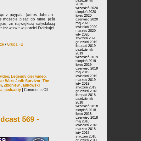
październik
2020
wrzesień 2020
sierpień 2020
jąc z paypala (adres dahman–
lipiec 2020
s możecie pisać do mnie, jeśli
czerwiec 2020
maj 2020
jcie, że największą satysfakcją
kwiecień 2020
ale też wasze wsparcie! Dziękuję!
marzec 2020
luty 2020
styczeń 2020
grudzień 2019
rze
/
Grupa FB
listopad 2019
październik
2019
wrzesień 2019
sierpień 2019
lipiec 2019
czerwiec 2019
maj 2019
kwiecień 2019
 wideo
,
Legendy gier wideo
,
marzec 2019
tar Wars Jedi: Survivor
,
The
luty 2019
om
,
Zbigniew Jankowski
styczeń 2019
ka
,
podcasty
|
Comments Off
grudzień 2018
listopad 2018
październik
2018
wrzesień 2018
sierpień 2018
lipiec 2018
dcast 569 -
czerwiec 2018
maj 2018
kwiecień 2018
marzec 2018
luty 2018
styczeń 2018
grudzień 2017