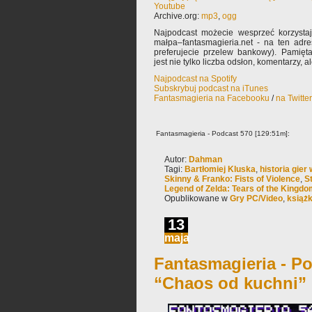
Youtube
Archive.org:
mp3
,
ogg
Najpodcast możecie wesprzeć korzysta
małpa–fantasmagieria.net - na ten adre
preferujecie przelew bankowy). Pamięta
jest nie tylko liczba odsłon, komentarzy, 
Najpodcast na Spotify
Subskrybuj podcast na iTunes
Fantasmagieria na Facebooku
/
na Twitte
Fantasmagieria - Podcast 570 [129:51m]:
Autor:
Dahman
Tagi:
Bartłomiej Kluska
,
historia gier
Skinny & Franko: Fists of Violence
,
S
Legend of Zelda: Tears of the Kingd
Opublikowane w
Gry PC/Video
,
książ
13
maja
Fantasmagieria - Po
“Chaos od kuchni”