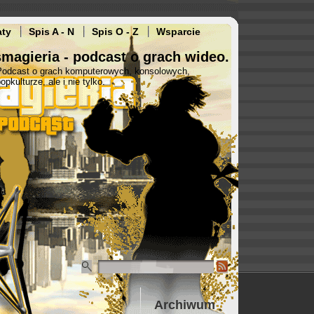
aty
Spis A - N
Spis O - Z
Wsparcie
magieria - podcast o grach wideo.
Podcast o grach komputerowych, konsolowych,
opkulturze, ale i nie tylko.
Archiwum