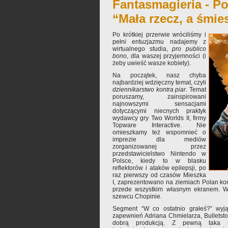
Fantasmagieria - Po
“Mała rzecz, a śmie
Po krótkiej przerwie wróciliśmy i
pełni entuzjazmu nadajemy z
wirtualnego studia,
pro publico
bono
, dla waszej przyjemności (i
żeby uwieść wasze kobiety).
Na początek, nasz chyba
najbardziej wdzięczny temat, czyli
dziennikarstwo kontra piar
. Temat
poruszamy, zainspirowani
najnowszymi sensacjami
dotyczącymi niecnych praktyk
wydawcy gry Two Worlds II, firmy
Topware Interactive. Nie
omieszkamy też wspomnieć o
imprezie dla mediów
zorganizowanej przez
przedstawicielstwo Nintendo w
Polsce, kiedy to w blasku
reflektorów i ataków epilepsji, po
raz pierwszy od czasów Mieszka
I, zaprezentowano na ziemiach Polan ko
przede wszystkim własnym ekranem. W 
szewcu Chopinie.
Segment “W co ostatnio grałeś?” wyj
zapewnień Adriana Chmielarza, Bulletst
dobrą produkcją. Z pewną taka ni