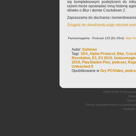
się kompleksowym podejściem do intry
razem może opowiadać inną historię age
słówko o Blur i demie Crackdown 2.
Zapraszamy do słuchania i komentowania
Ściągnij sto dwudziesty piąty odcinek po
Fantasmagieria - Podcast 125 [91:45m]:
Hide Pl
Autor:
Dahman
Tagi:
3DS
,
Alpha Protocol
,
Blur
,
Crac
Revolution
,
E3
,
E3 2010
,
fantasmagie
2010
,
PlayStation Plus
,
podcast
,
Rag
Unleashed II
Opublikowane w
Gry PC/Video
,
podca
2008-2026 © Fantasmagi
Wszys
Opraco
Strona zaprojektowana na podsta
Podcast