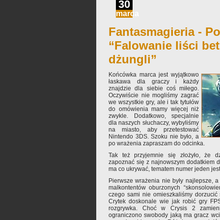
30
marca
Fantasmagieria - Po
“Falowanie liści be
dżungli”
Końcówka marca jest wyjątkowo
łaskawa dla graczy i każdy
znajdzie dla siebie coś miłego.
Oczywiście nie mogliśmy zagrać
we wszystkie gry, ale i tak tytułów
do omówienia mamy więcej niż
zwykle. Dodatkowo, specjalnie
dla naszych słuchaczy, wybyliśmy
na miasto, aby przetestować
Nintendo 3DS. Szoku nie było, a
po wrażenia zapraszam do odcinka.
Tak też przyjemnie się złożyło, że d
zapoznać się z najnowszym dodatkiem do M
ma co ukrywać, tematem numer jeden jest
Pierwsze wrażenia nie były najlepsze, 
malkontentów oburzonych “skonsolowien
czego sami nie omieszkaliśmy dorzucić 
Crytek doskonale wie jak robić gry FPS
rozgrywka. Choć w Crysis 2 zamieni
ograniczono swobody jaką ma gracz wcie