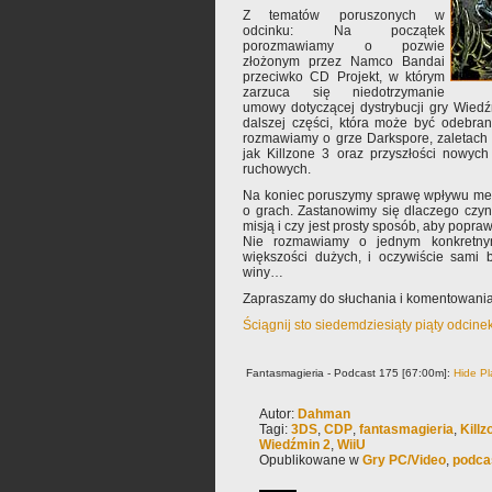
Z tematów poruszonych w
odcinku: Na początek
porozmawiamy o pozwie
złożonym przez Namco Bandai
przeciwko CD Projekt, w którym
zarzuca się niedotrzymanie
umowy dotyczącej dystrybucji gry Wied
dalszej części, która może być odebran
rozmawiamy o grze Darkspore, zaletach 
jak Killzone 3 oraz przyszłości nowych
ruchowych.
Na koniec poruszymy sprawę wpływu med
o grach. Zastanowimy się dlaczego czy
misją i czy jest prosty sposób, aby popra
Nie rozmawiamy o jednym konkretnym
większości dużych, i oczywiście sami 
winy…
Zapraszamy do słuchania i komentowania
Ściągnij sto siedemdziesiąty piąty odcine
Fantasmagieria - Podcast 175 [67:00m]:
Hide Pl
Autor:
Dahman
Tagi:
3DS
,
CDP
,
fantasmagieria
,
Killz
Wiedźmin 2
,
WiiU
Opublikowane w
Gry PC/Video
,
podca