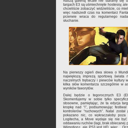
Naszą galerią wcale nie staramy się 
targach E3 są uśmiechnięte hostessy, ale
chcieliście zobaczyć widzieliście, co miel
więc nadszedł czas na komentarz Fantas
przerwie wraca do regularnego nadaw
słuchanie.
Na pierwszy ogień dwa słowa o Mundia
największą imprezą sportową świata 
naczelnych trębaczy i piewców kultury 
kilka słów komentarza szczególnie w as
wyników faworytów.
Dalej będzie o tegorocznych E3 (Ele
Skomentujemy w sobie tylko specyfi
stosowne, pamiętając, że ta edycja ta
kropkę nad “i”, podsumowując festiwal
kontrolerów “ruchowych”. Natal został
pokazano nic, co wykraczałoby poza 
Logitecha, a Move wydaje się nie być
oddawaniu ruchów (lagi, brak obiecanej p
Wiimotion+, ale PS3 jest HD, więc… Oc