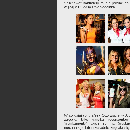
“Ruchawe” kontrolery to nie jedyne co
więcej o E3 odsyłam do odcinka.
W co ostatnio grałeś?
Oczywiście w Alph
zgłębiła tylko garstka recenzentó
“mankamenty” jakich nie ma (wysta
mechanikę), lub przesadnie znęcała się