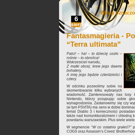
Wpisy oznaczo
6
sierpnia
Fantasmagieria - Po
“Terra ultimata”
Patrz! – ha! – to dziecię uszło –
rośnie – to obrońca!
Wskrzesiciel narodu,
Z matki obcej; krew jego dawne
bohatery,
A imię jego będzie czterdzieści i
cztery.
W odcinku pozwolimy sobie na
skomentowanie kilku wybranych
wiadomość. Zainteresowały nas losy 
Nintendo, którzy posypując sobie gł
wynagrodzenia. Zastanowimy się czy wy
(w tym PSVITA) ma sens w dobie dominacj
temat Diablo 3 i konieczności posiadan
także nad koniunkturalizmem i chłodną ka
powstaniu warszawskim. Plus wiele wiele
W segmencie “
W co ostatnio grałeś?”
p
COGS oraz Assassin’s Creed: Brotherhoo