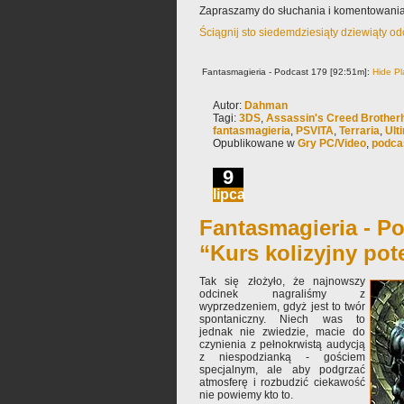
Zapraszamy do słuchania i komentowania
Ściągnij sto siedemdziesiąty dziewiąty o
Fantasmagieria - Podcast 179 [92:51m]:
Hide Pl
Autor:
Dahman
Tagi:
3DS
,
Assassin's Creed Brother
fantasmagieria
,
PSVITA
,
Terraria
,
Ult
Opublikowane w
Gry PC/Video
,
podca
9
lipca
Fantasmagieria - Po
“Kurs kolizyjny pot
Tak się złożyło, że najnowszy
odcinek nagraliśmy z
wyprzedzeniem, gdyż jest to twór
spontaniczny. Niech was to
jednak nie zwiedzie, macie do
czynienia z pełnokrwistą audycją
z niespodzianką - gościem
specjalnym, ale aby podgrzać
atmosferę i rozbudzić ciekawość
nie powiemy kto to.