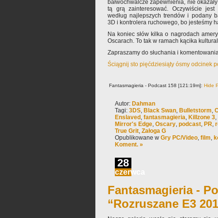
bałwochwalcze zapewnienia, nie okazały s
tą grą zainteresować. Oczywiście jest 
według najlepszych trendów i podany b
3D i kontrolera ruchowego, bo jesteśmy h
Na koniec słów kilka o nagrodach ameryk
Oscarach. To tak w ramach kącika kultura
Zapraszamy do słuchania i komentowania
Ściągnij sto pięćdziesiąty ósmy odcinek 
Fantasmagieria - Podcast 158 [121:19m]:
Hide P
Autor:
Dahman
Tagi:
3DS
,
Black Swan
,
Bulletstorm
,
C
Enslaved
,
fantasmagieria
,
Killzone 3
,
Mirror's Edge
,
Oscary
,
podcast
,
PR
,
True Grit
,
Załoga G
Opublikowane w
Gry PC/Video
,
film
,
k
Koment. »
28
czerwca
Fantasmagieria - Po
“Rozruszane E3 20