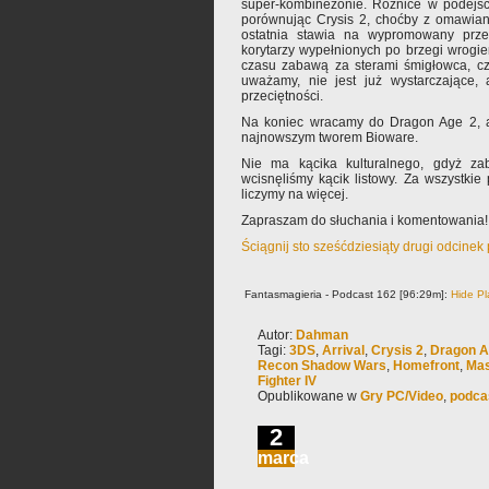
super-kombinezonie. Różnice w podejśc
porównując Crysis 2, choćby z omawian
ostatnia stawia na wypromowany prze
korytarzy wypełnionych po brzegi wrogie
czasu zabawą za sterami śmigłowca, czy
uważamy, nie jest już wystarczające,
przeciętności.
Na koniec wracamy do Dragon Age 2, ab
najnowszym tworem Bioware.
Nie ma kącika kulturalnego, gdyż za
wcisnęliśmy kącik listowy. Za wszystkie 
liczymy na więcej.
Zapraszam do słuchania i komentowania!
Ściągnij sto sześćdziesiąty drugi odcinek
Fantasmagieria - Podcast 162 [96:29m]:
Hide Pl
Autor:
Dahman
Tagi:
3DS
,
Arrival
,
Crysis 2
,
Dragon A
Recon Shadow Wars
,
Homefront
,
Mas
Fighter IV
Opublikowane w
Gry PC/Video
,
podca
2
marca