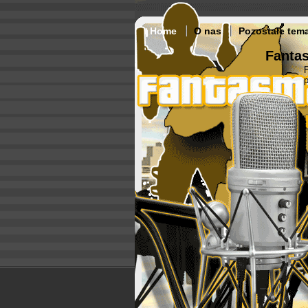
Home
O nas
Pozostałe tem
Fantas
p