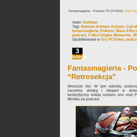
Fantasmagieria - Podcast 76 [74:50m]:
Hide Pla
Autor:
Dahman
Tagi:
Batman Arkham Asylum
,
Call o
fantasmagieria
,
Folklore
,
Mass Effect
podcast
,
X-Men Origins Wolverine
,
ZE
Opublikowane w
Gry PC/Video
,
podca
3
lutego
Fantasmagieria - Po
“Retrosekcja”
Wreszcie trio. W tym odcinku podnosi
naczelny strateg i ekspert w dzie
bezkrytyczny esteta numero uno oraz P
Miodka na podcast.