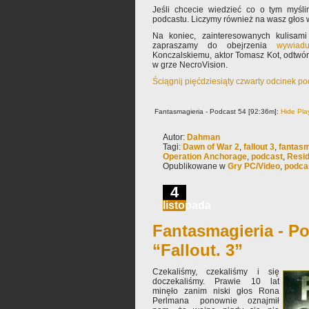
Jeśli chcecie wiedzieć co o tym myśl
podcastu. Liczymy również na wasz głos w
Na koniec, zainteresowanych kulisami
zapraszamy do obejrzenia
wywiad
Konczalskiemu, aktor Tomasz Kot, odtwó
w grze NecroVision.
Ściągnij pięćdziesiąty czwarty odcinek p
Fantasmagieria - Podcast 54 [92:36m]:
Hide Pla
Autor:
Dahman
Tagi:
Dawn of War 2
,
fallout 3
,
fantasm
Operation Anchorage
,
podcast
,
Resid
Opublikowane w
Gry PC/Video
,
podca
4
listopada
Fantasmagieria - Po
“Fallout. 3”
Czekaliśmy, czekaliśmy i się
doczekaliśmy. Prawie 10 lat
minęło zanim niski głos Rona
Perlmana ponownie oznajmił