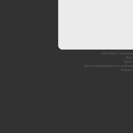
2008-2026 © Fantasmagi
Wszys
Opraco
Strona zaprojektowana na podsta
Podcast