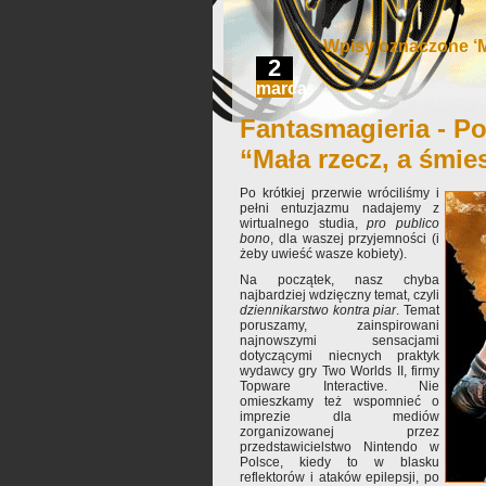
Wpisy oznaczone ‘M
2
marca
Fantasmagieria - Po
“Mała rzecz, a śmie
Po krótkiej przerwie wróciliśmy i
pełni entuzjazmu nadajemy z
wirtualnego studia,
pro publico
bono
, dla waszej przyjemności (i
żeby uwieść wasze kobiety).
Na początek, nasz chyba
najbardziej wdzięczny temat, czyli
dziennikarstwo kontra piar
. Temat
poruszamy, zainspirowani
najnowszymi sensacjami
dotyczącymi niecnych praktyk
wydawcy gry Two Worlds II, firmy
Topware Interactive. Nie
omieszkamy też wspomnieć o
imprezie dla mediów
zorganizowanej przez
przedstawicielstwo Nintendo w
Polsce, kiedy to w blasku
reflektorów i ataków epilepsji, po