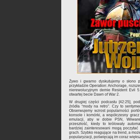
Żywo i gwarno dyskutujemy o słono p
przykładzie Operation: Anchorage, rozszer
nierewolucyjnym demie Resident Evil 5 
otwartej becie Dawn of War 2.
W drugiej części podcastu [42:25], po
źródła “mody na retro”. Czy to sentym
Obserwujemy wzrost popularności portó
konsole i komórki, a współczesny gracz
emulacji, aby w dobie PSN, Wiiwa
przeszłość, kiedy to królowały auto
bardziej zainteresowani mogą poczytać
grach
.
Szybko reagujące na trend, a może
popularyzacji, poświęcają im coraz większ