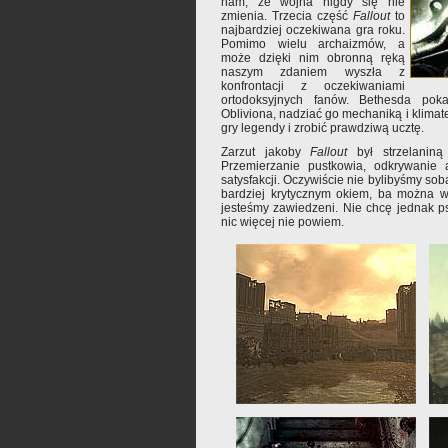
nam, że wojna nigdy się nie
zmienia. Trzecia część
Fallout
to
najbardziej oczekiwana gra roku.
Pomimo wielu archaizmów, a
może dzięki nim obronną ręką
naszym zdaniem wyszła z
konfrontacji z oczekiwaniami
ortodoksyjnych fanów. Bethesda pok
Obliviona, nadziać go mechaniką i klimat
gry legendy i zrobić prawdziwą ucztę.
Zarzut jakoby
Fallout
był strzelaniną
Przemierzanie pustkowia, odkrywanie 
satysfakcji. Oczywiście nie bylibyśmy sobą
bardziej krytycznym okiem, ba można
jesteśmy zawiedzeni. Nie chcę jednak p
nic więcej nie powiem.