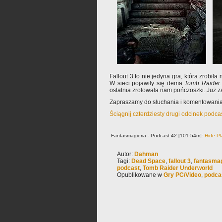
Fallout 3 to nie jedyna gra, która zrobił
W sieci pojawiły się dema
Tomb Raider:
ostatnia zrolowała nam pończoszki. Już z
Zapraszamy do słuchania i komentowania
Ściągnij czterdziesty drugi odcinek podca
Fantasmagieria - Podcast 42 [101:54m]:
Hide Pl
Autor:
Dahman
Tagi:
Dead Space
,
fallout 3
,
fantasmag
podcast
,
Tomb Raider Underworld
Opublikowane w
Gry PC/Video
,
podca