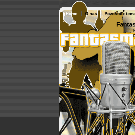
Home
O nas
Pozostałe tem
Fantas
p