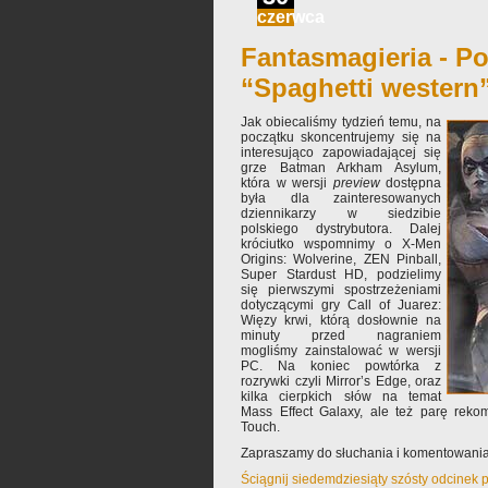
czerwca
Fantasmagieria - Po
“Spaghetti western
Jak obiecaliśmy tydzień temu, na
początku skoncentrujemy się na
interesująco zapowiadającej się
grze Batman Arkham Asylum,
która w wersji
preview
dostępna
była dla zainteresowanych
dziennikarzy w siedzibie
polskiego dystrybutora. Dalej
króciutko wspomnimy o X-Men
Origins: Wolverine, ZEN Pinball,
Super Stardust HD, podzielimy
się pierwszymi spostrzeżeniami
dotyczącymi gry Call of Juarez:
Więzy krwi, którą dosłownie na
minuty przed nagraniem
mogliśmy zainstalować w wersji
PC. Na koniec powtórka z
rozrywki czyli Mirror’s Edge, oraz
kilka cierpkich słów na temat
Mass Effect Galaxy, ale też parę reko
Touch.
Zapraszamy do słuchania i komentowania
Ściągnij siedemdziesiąty szósty odcinek 