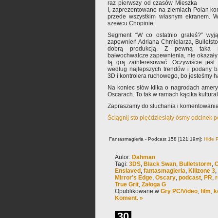
raz pierwszy od czasów Mieszka
I, zaprezentowano na ziemiach Polan ko
przede wszystkim własnym ekranem. W 
szewcu Chopinie.
Segment “W co ostatnio grałeś?” wyj
zapewnień Adriana Chmielarza, Bulletst
dobrą produkcją. Z pewną taka ni
bałwochwalcze zapewnienia, nie okazały s
tą grą zainteresować. Oczywiście jest 
według najlepszych trendów i podany b
3D i kontrolera ruchowego, bo jesteśmy h
Na koniec słów kilka o nagrodach ameryk
Oscarach. To tak w ramach kącika kultura
Zapraszamy do słuchania i komentowania
Ściągnij sto pięćdziesiąty ósmy odcinek 
Fantasmagieria - Podcast 158 [121:19m]:
Hide P
Autor:
Dahman
Tagi:
3DS
,
Black Swan
,
Bulletstorm
,
C
Enslaved
,
fantasmagieria
,
Killzone 3
,
Mirror's Edge
,
Oscary
,
podcast
,
PR
,
True Grit
,
Załoga G
Opublikowane w
Gry PC/Video
,
film
,
k
Koment. »
30