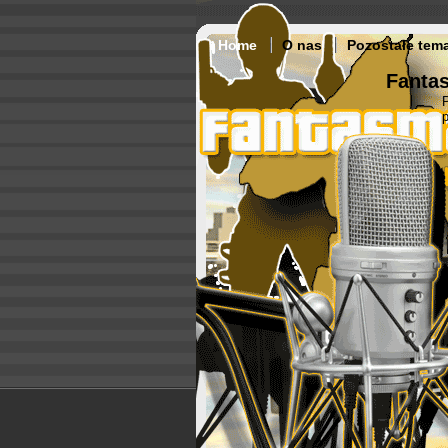
Home
O nas
Pozostałe tem
Fantas
p