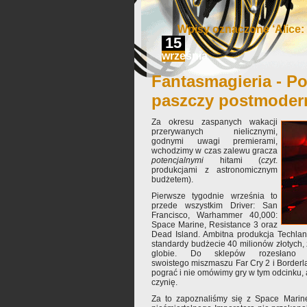
Wpisy oznaczone ‘Alice:
15
września
Fantasmagieria - Po
paszczy postmoder
Za okresu zaspanych wakacji
przerywanych nielicznymi,
godnymi uwagi premierami,
wchodzimy w czas zalewu gracza
potencjalnymi
hitami (
czyt
.
produkcjami z astronomicznym
budżetem).
Pierwsze tygodnie września to
przede wszystkim Driver: San
Francisco, Warhammer 40,000:
Space Marine, Resistance 3 oraz
Dead Island. Ambitna produkcja Techla
standardy budżecie 40 milionów złotych
globie. Do sklepów rozesłano
swoistego miszmaszu Far Cry 2 i Borderla
pograć i nie omówimy gry w tym odcinku, 
czynię.
Za to zapoznaliśmy się z Space Marine