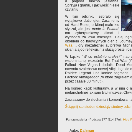
a pogoda mocno jesienna.
Sprzyja i graniu, i jak wieść niesie
czytaniu.
W tym odcinku zebrało się
wyjątkowo dużo gier. Zaczniemy
od Hard Reset, o której mało kto
słyszał, ale jest
made in Poland
,
ma cyberpunkowy klimat i
wychodzi za dwa miesiące. Dalej będz
okoniem do tradycyjnych gier, tj. Jour
Was…
, gry niezależnej autorstwa Mich
skłaniają do refleksji, niż służą prostej ro
W kąciku “
W co ostatnio grałeś?
” napr
wspomnianej wcześnie But That Was [Ye
Fallout: New Vegas i dodatku Dead Mo
nawrotu szaleństwa nowej Alicji, będzie
Raider: Legend i na koniec segmentu s
Faction: Armageddon, w które zagrałem 
przez caaałe 30 minut!).
Na koniec kącik kulturalny, a w nim o 
melancholinej jak sam tytuł muzyce. Chwi
Zapraszamy do słuchania i komentowania
Ściągnij sto siedemdziesiąty siódmy odci
Fantasmagieria - Podcast 177 [114:27m]:
Hide P
Autor:
Dahman