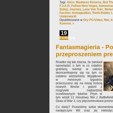
Tagi:
Alice: Madness Returns
,
But Th
F.3.A.R
,
Fallout New Vegas
,
fantasmag
Dukaj
,
Journey
,
Lans Von Trier
,
Melan
Faction: Armageddon
,
Tomb Raider 
Underworld
Opublikowane w
Gry PC/Video
,
film
,
k
Koment. »
19
kwietnia
Fantasmagieria - Po
przeproszeniem pre
Rzadko się tak zdarza, że zamiast
opowiadać o tym w co ostatnio
graliśmy, niemal w całości
skoncentrujemy się na tym co
ostatnio widzieliśmy. Wyjątkowo
w minionym tygodniu
przerzucano się na masę ilością
nowych filmów i galerii z
rozgrywki najbardziej
oczekiwanych tytułów. Prym w
tym wiódł 12 minutowy film z Battlefiel
Geas of War 3, czy pięciominutowa preze
Co dalej? Pozwolimy sobie skomentowa
następczyni Wii oraz jej niebotyc