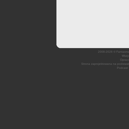
2008-2026 © Fantasmagi
Wszys
Opraco
Strona zaprojektowana na podsta
Podcast