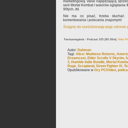
marketingową Valve napędzającą sprzeda
serii Mortal Kombat i walorów oglądania 
90tych, itd.
Nie ma co pisać, trzeba słuchać. 
komentowania i polecania znajomym!
Ściągnij sto sześćdziesiąty piąty odcinek
Fantasmagieria - Podcast 165 [90:36m]:
Hide Pl
Autor:
Dahman
Tagi:
Alice: Madness Returns
,
Ameri
Dreamcast
,
Elder Scrolls V Skyrim
,
f
3
,
Humble Indie Bundle
,
Mortal Komb
Rage
,
Scrapland
,
Street Fighter IV
,
Te
Opublikowane w
Gry PC/Video
,
podca