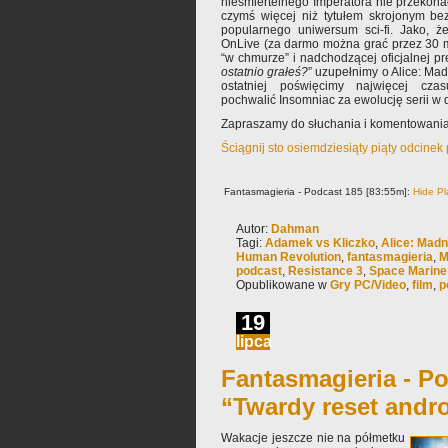
nieśmiertelnego Imperatora nie przekona
czymś więcej niż tytułem skrojonym be
popularnego uniwersum sci-fi. Jako, ż
OnLive (za darmo można grać przez 30 m
“w chmurze” i nadchodzącej oficjalnej pr
ostatnio grałeś?
” uzupełnimy o Alice: Mad
ostatniej poświęcimy najwięcej cz
pochwalić Insomniac za ewolucję serii w 
Zapraszamy do słuchania i komentowania
Ściągnij sto osiemdziesiąty piąty odcinek
Fantasmagieria - Podcast 185 [83:55m]:
Hide Pl
Autor:
Dahman
Tagi:
Adamek vs Kliczko
,
Alice: Mad
Human Revolution
,
fantasmagieria
,
M
podcast
,
Resistance 3
,
Space Marine
Opublikowane w
Gry PC/Video
,
film
,
p
19
lipca
Fantasmagieria - Po
“Twardy reset andr
Wakacje jeszcze nie na półmetku