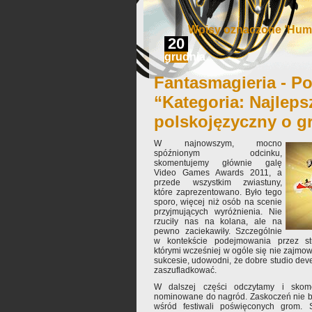
Wpisy oznaczone ‘Humb
20
grudnia
Fantasmagieria - Po
“Kategoria: Najleps
polskojęzyczny o g
W najnowszym, mocno
spóźnionym odcinku,
skomentujemy głównie galę
Video Games Awards 2011, a
przede wszystkim zwiastuny,
które zaprezentowano. Było tego
sporo, więcej niż osób na scenie
przyjmujących wyróżnienia. Nie
rzuciły nas na kolana, ale na
pewno zaciekawiły. Szczególnie
w kontekście podejmowania przez stu
którymi wcześniej w ogóle się nie zajmow
sukcesie, udowodni, że dobre studio deve
zaszufladkować.
W dalszej części odczytamy i skomen
nominowane do nagród. Zaskoczeń nie b
wśród festiwali poświęconych grom. S