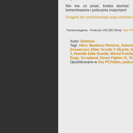
Nie ma co pisać, trzeba słuchać. 
komentowania i polecania znajomym!
Ściągnij sto sześćdziesiąty piąty odcinek
Fantasmagieria - Podcast 165 [90:36m]:
Hide Pl
Autor:
Dahman
Tagi:
Alice: Madness Returns
,
Ameri
Dreamcast
,
Elder Scrolls V Skyrim
,
f
3
,
Humble Indie Bundle
,
Mortal Komb
Rage
,
Scrapland
,
Street Fighter IV
,
Te
Opublikowane w
Gry PC/Video
,
podca