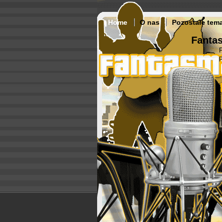
Home
O nas
Pozostałe tem
Fantas
p