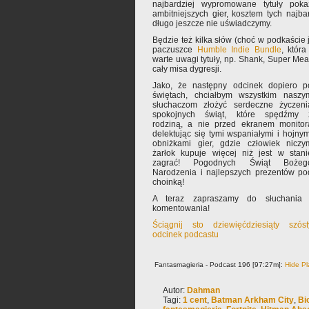
najbardziej wypromowane tytuły poka
ambitniejszych gier, kosztem tych najb
długo jeszcze nie uświadczymy.
Będzie też kilka słów (choć w podkaście 
paczuszce
Humble Indie Bundle
, któr
warte uwagi tytuły, np. Shank, Super Me
cały misa dygresji.
Jako, że następny odcinek dopiero p
świętach, chciałbym wszystkim naszy
słuchaczom złożyć serdeczne życzeni
spokojnych świąt, które spędźmy 
rodziną, a nie przed ekranem monitor
delektując się tymi wspaniałymi i hojnym
obniżkami gier, gdzie człowiek niczy
żarłok kupuje więcej niż jest w stani
zagrać! Pogodnych Świąt Bożeg
Narodzenia i najlepszych prezentów po
choinką!
A teraz zapraszamy do słuchania 
komentowania!
Ściągnij sto dziewięćdziesiąty szóst
odcinek podcastu
Fantasmagieria - Podcast 196 [97:27m]:
Hide Pl
Autor:
Dahman
Tagi:
1 cent
,
Batman Arkham City
,
Bi