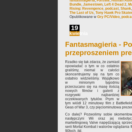
fantasmagieria
,
Fortnite
,
Hitman Abso
Bundle
,
Jamestown
,
Left 4 Dead 2
,
Ma
Rising: Revengence
,
podcast
,
Shank
The Last of Us
,
Tony Hawk Pro Skate
Opublikowane w
Gry PC/Video
,
podca
19
kwietnia
Fantasmagieria - Po
przeproszeniem pre
Rzadko się tak zdarza, że zamiast
opowiadać o tym w co ostatnio
graliśmy, niemal w całości
skoncentrujemy się na tym co
ostatnio widzieliśmy. Wyjątkowo
w minionym tygodniu
przerzucano się na masę ilością
nowych filmów i galerii z
rozgrywki najbardziej
oczekiwanych tytułów. Prym w
tym wiódł 12 minutowy film z Battlefiel
Geas of War 3, czy pięciominutowa preze
Co dalej? Pozwolimy sobie skomentowa
następczyni Wii oraz jej niebotyc
marketingową Valve napędzającą sprzeda
serii Mortal Kombat i walorów oglądania 
90tych, itd.