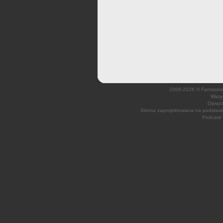
2008-2026 © Fantasmagi
Wszys
Opraco
Strona zaprojektowana na podsta
Podcast