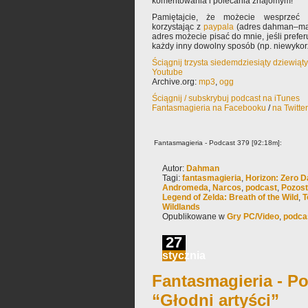
komentowania i polecania znajomym!
Pamiętajcie, że możecie wesprzeć 
korzystając z
paypala
(adres dahman–mał
adres możecie pisać do mnie, jeśli prefe
każdy inny dowolny sposób (np. niewyko
Ściągnij trzysta siedemdziesiąty dziewiąt
Youtube
Archive.org:
mp3
,
ogg
Ściągnij / subskrybuj podcast na iTunes
Fantasmagieria na Facebooku
/
na Twitte
Fantasmagieria - Podcast 379 [92:18m]:
Autor:
Dahman
Tagi:
fantasmagieria
,
Horizon: Zero 
Andromeda
,
Narcos
,
podcast
,
Pozost
Legend of Zelda: Breath of the Wild
,
T
Wildlands
Opublikowane w
Gry PC/Video
,
podca
27
stycznia
Fantasmagieria - Po
“Głodni artyści”