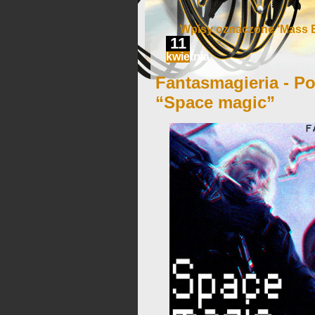
Wpisy oznaczone ‘Mass E
11
kwietnia
Fantasmagieria - Po
“Space magic”