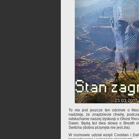
To nie jest jeszcze ten odcinek o Ma
nadzieję, że znajdziecie chwilę, podcz
odsłuchanie naszej dyskusji o Ghost Reco
Dawn. Będą też dwa słowa o Breath of
Switcha (dobra przynęta nie jest zła).
W rozmowie udział wzięli Cooldan i Da