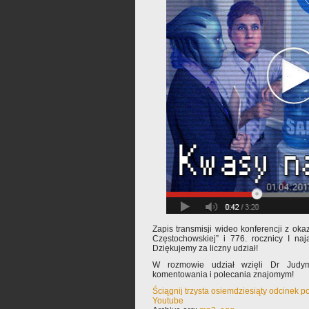
Zapis transmisji wideo konferencji z oka
Częstochowskiej” i 776. rocznicy I na
Dziękujemy za liczny udział!
W rozmowie udział wzięli Dr Jud
komentowania i polecania znajomym!
Ściągnij trzysta osiemdziesiąty odcinek p
Youtube