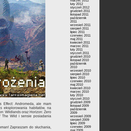
marzec 2012
luty 2012
styczeń 2012
grudzień 2011
listopad 2011
październik
2011
wrzesień 2011
sierpień 2011
lipiec 2011
czerwiec 2011
maj 2011
kwiecień 2011
marzec 2011
luty 2011
styczeń 2011
grudzień 2010
listopad 2010
październik
2010
wrzesień 2010
sierpień 2010
lipiec 2010
czerwiec 2010
maj 2010
kwiecień 2010
marzec 2010
luty 2010
styczeń 2010
grudzień 2009
ss Effect: Andromeda, ale mam
listopad 2009
as eksplorowania habitatów, na
październik
n: Wildlands oraz Horizon: Zero
2009
 The Wild i sensie posiadania
wrzesień 2009
sierpień 2009
lipiec 2009
czerwiec 2009
hman! Zapraszam do słuchania,
maj 2009