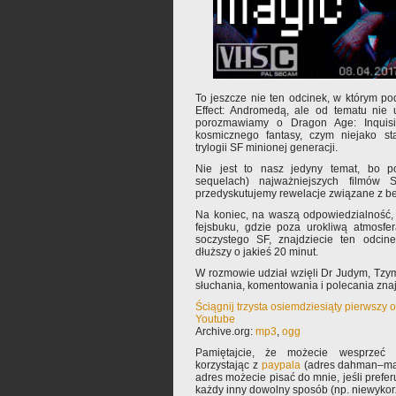
To jeszcze nie ten odcinek, w którym 
Effect: Andromedą, ale od tematu nie 
porozmawiamy o Dragon Age: Inquisit
kosmicznego fantasy, czym niejako sta
trylogii SF minionej generacji.
Nie jest to nasz jedyny temat, bo p
sequelach) najważniejszych filmów
przedyskutujemy rewelacje związane z be
Na koniec, na waszą odpowiedzialność,
fejsbuku, gdzie poza urokliwą atmosfer
soczystego SF, znajdziecie ten odcin
dłuższy o jakieś 20 minut.
W rozmowie udział wzięli Dr Judym, Tz
słuchania, komentowania i polecania zn
Ściągnij trzysta osiemdziesiąty pierwszy
Youtube
Archive.org:
mp3
,
ogg
Pamiętajcie, że możecie wesprzeć 
korzystając z
paypala
(adres dahman–mał
adres możecie pisać do mnie, jeśli prefe
każdy inny dowolny sposób (np. niewyko