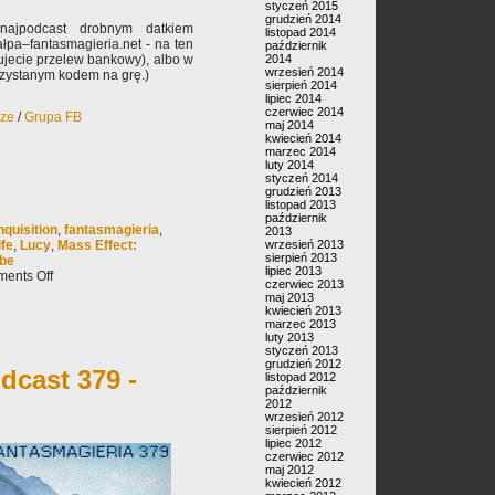
styczeń 2015
grudzień 2014
najpodcast drobnym datkiem
listopad 2014
pa–fantasmagieria.net - na ten
październik
rujecie przelew bankowy), albo w
2014
wrzesień 2014
rzystanym kodem na grę.)
sierpień 2014
lipiec 2014
czerwiec 2014
rze
/
Grupa FB
maj 2014
kwiecień 2014
marzec 2014
luty 2014
styczeń 2014
grudzień 2013
listopad 2013
październik
quisition
,
fantasmagieria
,
2013
ife
,
Lucy
,
Mass Effect:
wrzesień 2013
sierpień 2013
be
lipiec 2013
ents Off
czerwiec 2013
maj 2013
kwiecień 2013
marzec 2013
luty 2013
styczeń 2013
grudzień 2012
dcast 379 -
listopad 2012
październik
2012
wrzesień 2012
sierpień 2012
lipiec 2012
czerwiec 2012
maj 2012
kwiecień 2012