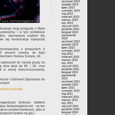
wrzesień 2023
sierpień 2023
lipiec 2023
czerwiec 2023
maj 2023
kwiecień 2023
marzec 2023
luty 2023
styczeń 2023
podsumuję moją przygodę z Mass
grudzień 2022
uciekniemy i w tym kontekście
listopad 2022
październik
ion, stanowiącej szablon dla
2022
ła się kontynuacja najlepszej
wrzesień 2022
sierpień 2022
lipiec 2022
orozmawiamy o prequelach (i
czerwiec 2022
 SF wszech czasów, do tego
maj 2022
bechami Xboksa Scorpio, itd.
kwiecień 2022
marzec 2022
 zapraszam do naszej grupy na
luty 2022
ą kina akcji lat 80. i 90. oraz
styczeń 2022
grudzień 2021
ek w wersji nieocenzurowanej,
listopad 2021
październik
2021
ymische i Dahman! Zapraszam do
wrzesień 2021
ajomym!
sierpień 2021
lipiec 2021
 odcinek podcastu
czerwiec 2021
maj 2021
kwiecień 2021
marzec 2021
najpodcast drobnym datkiem
luty 2021
pa–fantasmagieria.net - na ten
styczeń 2021
grudzień 2020
rujecie przelew bankowy), albo w
listopad 2020
rzystanym kodem na grę.)