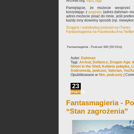
Archive.org:
mp3
,
ogg
Pamiętajcie, że możecie wesprzeć 
korzystając z
paypala
(adres dahman–mał
adres możecie pisać do mnie, jeśli prefe
każdy inny dowolny sposób (np. niewyko
Ściągnij / subskrybuj podcast na iTunes
Fantasmagieria na Facebooku
/
na Twitte
Fantasmagieria - Podcast 380 [56:52m]:
Autor:
Dahman
Tagi:
Arrival
,
Defiance
,
Dragon Age: In
Ghost in the Shell
,
Kobieta pułapka
,
L
Andromeda
,
podcast
,
Valerian
,
YouTu
Opublikowane w
film
,
podcasty
|
Comm
23
marca
Fantasmagieria - Po
“Stan zagrożenia”