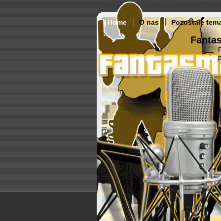
Home
O nas
Pozostałe tem
Fantas
p