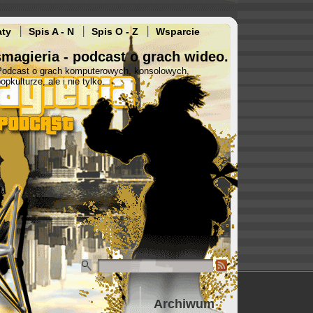
aty
Spis A - N
Spis O - Z
Wsparcie
magieria - podcast o grach wideo.
Podcast o grach komputerowych, konsolowych,
opkulturze, ale i nie tylko.
Archiwum