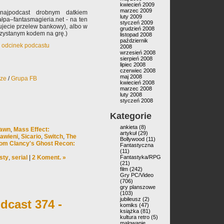
kwiecień 2009
marzec 2009
najpodcast drobnym datkiem
luty 2009
pa–fantasmagieria.net - na ten
styczeń 2009
rujecie przelew bankowy), albo w
grudzień 2008
rzystanym kodem na grę.)
listopad 2008
październik
y odcinek podcastu
2008
wrzesień 2008
sierpień 2008
lipiec 2008
czerwiec 2008
maj 2008
rze
/
Grupa FB
kwiecień 2008
marzec 2008
luty 2008
styczeń 2008
Kategorie
ankieta
(8)
Dawn
,
Mass Effect:
artykuł
(29)
awieni
,
Sicario
,
Switch
,
The
Bollywood
(11)
om Clancy's Ghost Recon:
Fantastyczna
(11)
sty
,
serial
|
2 Koment. »
Fantastyka/RPG
(21)
film
(242)
Gry PC/Video
(706)
gry planszowe
(103)
jubileusz
(2)
dcast 374 -
komiks
(47)
książka
(81)
kultura retro
(5)
malowanie