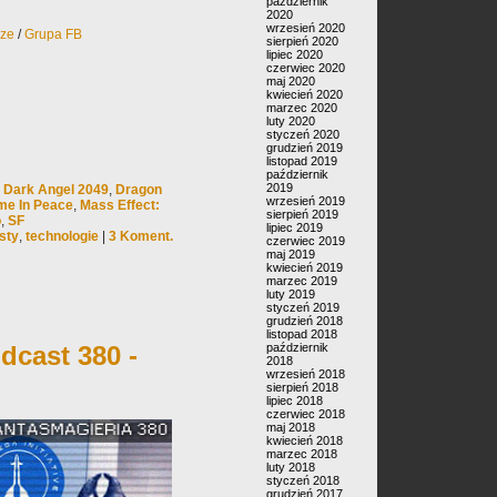
październik
2020
wrzesień 2020
rze
/
Grupa FB
sierpień 2020
lipiec 2020
czerwiec 2020
maj 2020
kwiecień 2020
marzec 2020
luty 2020
styczeń 2020
grudzień 2019
listopad 2019
październik
2019
,
Dark Angel 2049
,
Dragon
wrzesień 2019
me In Peace
,
Mass Effect:
sierpień 2019
o
,
SF
lipiec 2019
sty
,
technologie
|
3 Koment.
czerwiec 2019
maj 2019
kwiecień 2019
marzec 2019
luty 2019
styczeń 2019
grudzień 2018
listopad 2018
dcast 380 -
październik
2018
wrzesień 2018
sierpień 2018
lipiec 2018
czerwiec 2018
maj 2018
kwiecień 2018
marzec 2018
luty 2018
styczeń 2018
grudzień 2017